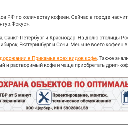
в РФ по количеству кофеен. Сейчас в городе насчит
нтур.Фокус».
а, Санкт-Петербург и Краснодар. На долю столицы Р
бирск, Екатеринбург и Сочи. Меньше всего кофеен в 
одорожании в Прикамье всех видов кофе
. Также анал
ый и растворимый кофе и чаще приобретать дрип-коф