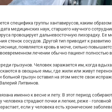
ется специфика группы хантавирусов, каким образом
дата медицинских наук, старшего научного сотрудни
ируса провоцирует дальневосточную лихорадку. Ее 
ния стенок сосудов. Другой тип приводит к развити
яснице, появляется кровь в моче, сильно повышаетс
 своевременном лечении обычно пациент полностью 
среди грызунов. Человек заражается им, когда вдых
скаются в овощные ямы, где жили или живут перено
ли больной грызун оставил на этом месте свои испраж
 Валерий Литвинов.
язана именно к весне и лету. В этот период собираю
 человека страдают почки и легкие, реже - головной
зрастает, если у человека есть хронические заболева