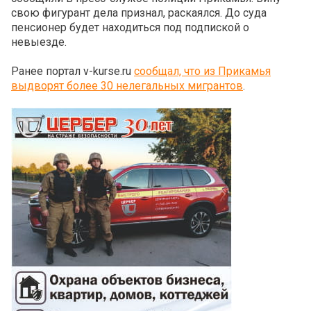
свою фигурант дела признал, раскаялся. До суда
пенсионер будет находиться под подпиской о
невыезде.
Ранее портал v-kurse.ru
сообщал, что из Прикамья
выдворят более 30 нелегальных мигрантов
.