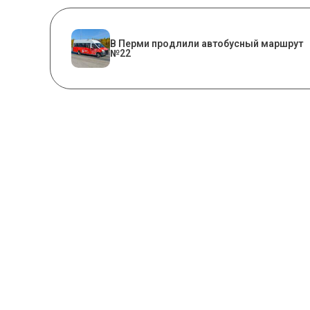
В Перми продлили автобусный маршрут
№22