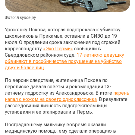
Фото: В курсе.ру
Уроженку Пскова, которая подстрекала к убийству
школьников в Прикамье, оставили в СИЗО до 19
июля. О продлении срока заключения под стражей
корреспонденту
«Эхо Перми»
сообщили в
Свердловском районном суде.
17-летнюю девушку
обвиняют в пособничестве покушения на убийство
двух и более лиц
.
По версии следствия, жительница Пскова по
переписке давала советы и рекомендации 13-
летнему подростку из Александровска. В итоге
парень
напал с ножом на своего одноклассника
. В результате
расследования личность подстрекательницы
установили и ее этапировали в Пермь.
Пострадавшему мальчику вовремя оказали
медицинскую помощь, ему сделали операцию в