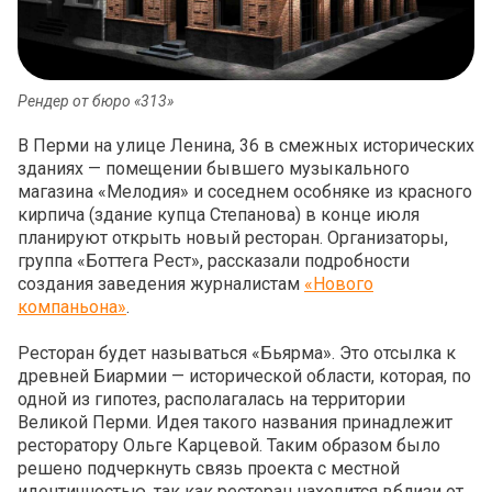
Рендер от бюро «313»
В Перми на улице Ленина, 36 в смежных исторических
зданиях — помещении бывшего музыкального
магазина «Мелодия» и соседнем особняке из красного
кирпича (здание купца Степанова) в конце июля
планируют открыть новый ресторан. Организаторы,
группа «Боттега Рест», рассказали подробности
создания заведения журналистам
«Нового
компаньона»
.
Ресторан будет называться «Бьярма». Это отсылка к
древней Биармии — исторической области, которая, по
одной из гипотез, располагалась на территории
Великой Перми. Идея такого названия принадлежит
ресторатору Ольге Карцевой. Таким образом было
решено подчеркнуть связь проекта с местной
идентичностью, так как ресторан находится вблизи от