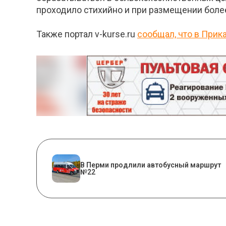
проходило стихийно и при размещении боле
Также портал v-kurse.ru
сообщал, что в При
В Перми продлили автобусный маршрут
№22