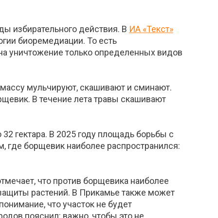
ды избирательного действия. В
ИА «Текст»
огии биоремедиации. То есть
 на уничтожение только определенных видов
омассу мульчируют, скашивают и сминают.
щевик. В течение лета травы скашивают
2 гектара. В 2025 году площадь борьбы с
ам, где борщевик наиболее распространился:
тмечает, что против борщевика наиболее
защиты растений. В Прикамье также может
понимание, что участок не будет
одов пояснил: важно, чтобы это не