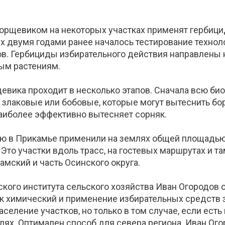
борщевиком на некоторых участках применят гербици
ых двумя годами ранее началось тестирование технол
в. Гербициды избирательного действия направлены
ным растениям.
евика проходит в несколько этапов. Сначала всю би
злаковые или бобовые, которые могут вытеснить бор
 наиболее эффективно вытесняет сорняк.
ю в Прикамье применили на землях общей площадью 3
Это участки вдоль трасс, на гостевых маршрутах и т
амский и часть Осинского округа.
ого института сельского хозяйства Иван Огородов о
к химический и применение избирательных средств 
селение участков, но только в том случае, если есть 
ях. Оптимален способ для севера региона. Иван Огор