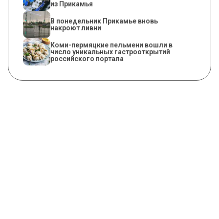
из Прикамья
В понедельник Прикамье вновь
накроют ливни
Коми-пермяцкие пельмени вошли в
число уникальных гастрооткрытий
российского портала