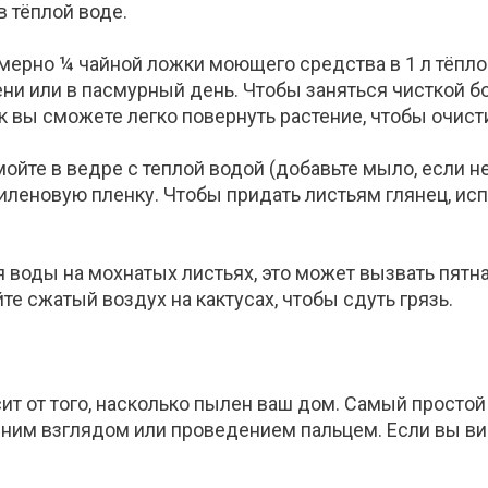
в тёплой воде.
мерно ¼ чайной ложки моющего средства в 1 л тёплой
тени или в пасмурный день. Чтобы заняться чисткой 
ак вы сможете легко повернуть растение, чтобы очист
ойте в ведре с теплой водой (добавьте мыло, если н
иленовую пленку. Чтобы придать листьям глянец, ис
 воды на мохнатых листьях, это может вызвать пятн
те сжатый воздух на кактусах, чтобы сдуть грязь.
сит от того, насколько пылен ваш дом. Самый просто
дним взглядом или проведением пальцем. Если вы ви