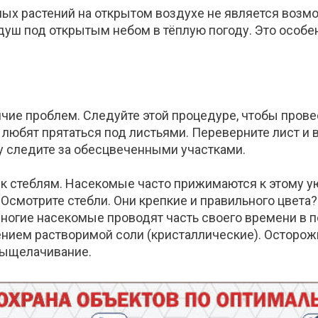
ных растений на открытом воздухе не является возмо
уш под открытым небом в тёплую погоду. Это особен
ичие проблем. Следуйте этой процедуре, чтобы про
 любят прятаться под листьями. Переверните лист и
му следите за обесцвеченными участками.
 к стеблям. Насекомые часто прижимаются к этому у
 Осмотрите стебли. Они крепкие и правильного цвета?
Многие насекомые проводят часть своего времени в 
ением растворимой соли (кристаллические). Осторожн
 выщелачивание.