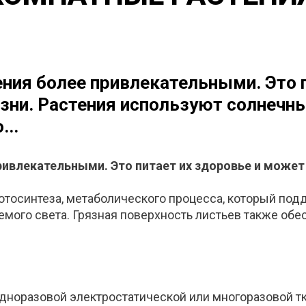
ения более привлекательными. Это 
езни. Растения используют солнечны
...
ривлекательными. Это питает их здоровье и может 
отосинтеза, метаболического процесса, который под
емого света. Грязная поверхность листьев также обе
одноразовой электростатической или многоразовой т