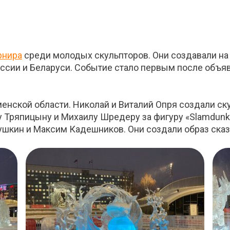
рнира
среди молодых скульпторов. Они создавали на 
оссии и Беларуси. Событие стало первым после объ
енской области. Николай и Виталий Опря создали ск
 Тряпицыну и Михаилу Шредеру за фигуру «Slamdunk i
ушкин и Максим Кадешников. Они создали образ сказ