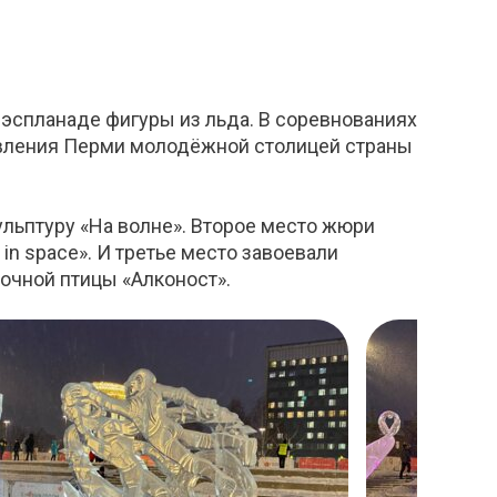
эспланаде фигуры из льда. В соревнованиях
явления Перми молодёжной столицей страны
ульптуру «На волне». Второе место жюри
n space». И третье место завоевали
очной птицы «Алконост».