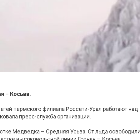
я – Косьва.
етей пермского филиала Россети-Урал работают над
ковала пресс-служба организации.
стке Медведка – Средняя Усьва. От льда освободили 
частке высоковольтной линии Горная – Косьва.