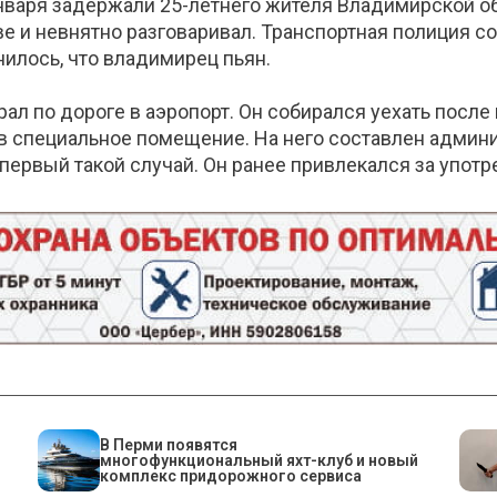
нваря задержали 25-летнего жителя Владимирской об
ве и невнятно разговаривал. Транспортная полиция 
илось, что владимирец пьян.
ал по дороге в аэропорт. Он собирался уехать после 
в специальное помещение. На него составлен админ
 первый такой случай. Он ранее привлекался за упот
В Перми появятся
многофункциональный яхт-клуб и новый
комплекс придорожного сервиса