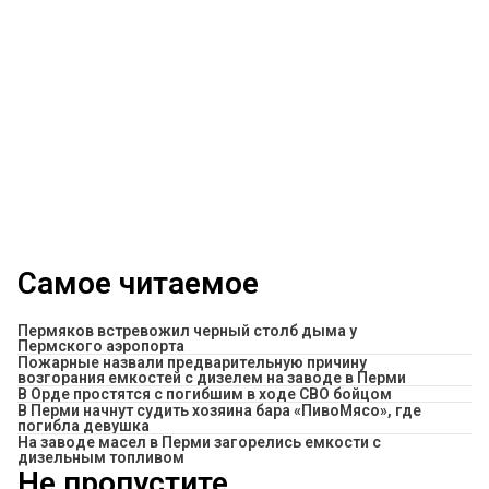
Самое читаемое
Пермяков встревожил черный столб дыма у
Пермского аэропорта
Пожарные назвали предварительную причину
возгорания емкостей с дизелем на заводе в Перми
В Орде простятся с погибшим в ходе СВО бойцом
​В Перми начнут судить хозяина бара «ПивоМясо», где
погибла девушка
На заводе масел в Перми загорелись емкости с
дизельным топливом
Не пропустите