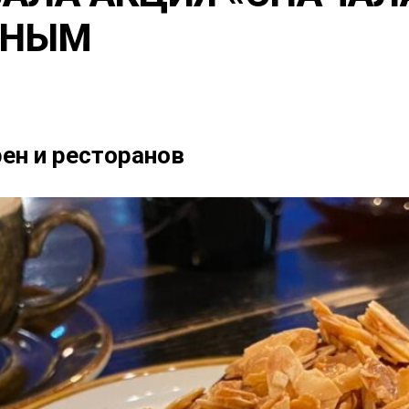
МНЫМ
рен и ресторанов