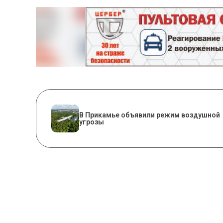
В Прикамье объявили режим воздушной
угрозы