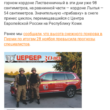
горном кордоне Лиственничный в эти дни уже 98
сантиметров, на равнинной части — кордоне Лыпья —
54 сантиметров. Значительную «прибавку» в снеге
принес циклон, перемещавшийся с Центра
Европейской России на Республику Коми.
Ранее мы
сообщали, что высота снежного покрова в
Перми по итогам 28 ноября превысила прогнозы
специалистов
.