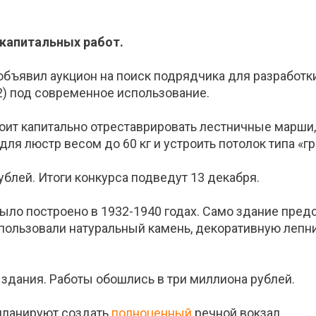
 капитальных работ.
объявил аукцион на поиск подрядчика для разработк
 2) под современное использование.
ит капитально отреставрировать лестничные марши, 
для люстр весом до 60 кг и устроить потолок типа «г
ублей. Итоги конкурса подведут 13 декабря.
ыло построено в 1932-1940 годах. Само здание предс
пользовали натуральный камень, декоративную лепнин
 здания. Работы обошлись в три миллиона рублей.
 планируют создать
полноценный
речной вокзал.