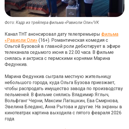
Фото: Кадр из трейлера фильма «Равиоли Оли»/VK
Канал ТНТ анонсировал дату телепремьеры
фильма
«Равиоли Оли»
(16+). Романтическая комедия с
Ольгой Бузовой в главной роли дебютирует в эфире
телеканала седьмого июня в 22.00 часа. В фильме
снялась и актриса с пермскими корнями Марина
Федункив.
Марина Федункив сыграла местную жительницу
небольшого города, куда Ольга Бузова приезжает,
чтобы распродать имущество завода по производству
пельменей. В фильме снялись Владимир Яглыч,
Вольфганг Черни, Максим Лагашкин, Ева Смирнова,
Эвелина Бледанс, Анна Рытова и другие. На экраны в
кинотеатрах картина выходила с пятого февраля 2026
года.