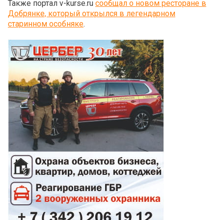
Также портал v-kurse.ru
сообщал о новом ресторане в
Добрянке, который открылся в легендарном
старинном особняке
.