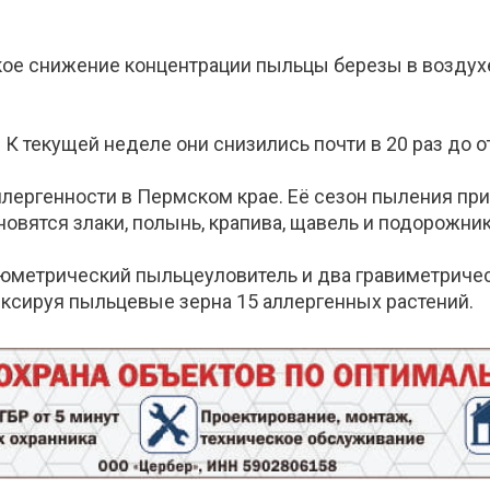
кое снижение концентрации пыльцы березы в воздух
К текущей неделе они снизились почти в 20 раз до о
ергенности в Пермском крае. Её сезон пыления прихо
овятся злаки, полынь, крапива, щавель и подорожник
люметрический пыльцеуловитель и два гравиметричес
иксируя пыльцевые зерна 15 аллергенных растений.