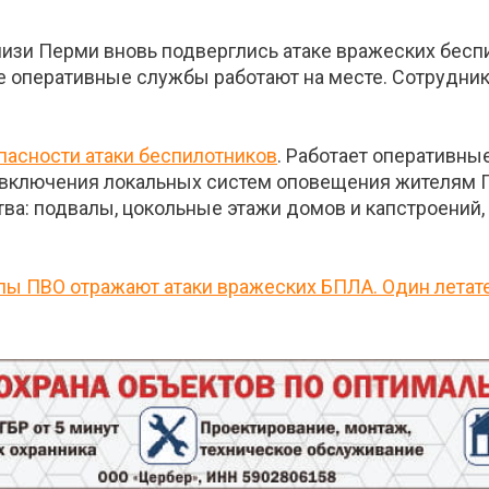
и Перми вновь подверглись атаке вражеских беспи
се оперативные службы работают на месте. Сотрудни
пасности атаки беспилотников
. Работает оперативны
ае включения локальных систем оповещения жителям 
ва: подвалы, цокольные этажи домов и капстроений,
лы ПВО отражают атаки вражеских БПЛА. Один летате