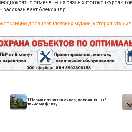
 неоднократно отмечены на разных фотоконкурсах, гов
— рассказывает Александр.
экспозиции древнеегипетских мумий, которая открыл
В Перми появится сквер, посвященный
речному флоту