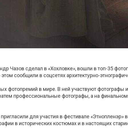
др Чазов сделал в «Хохловке», вошли в топ-35 фото
том сообщили в соцсетях архитектурно-этнографиче
х фотопремий в мире. В ней участвуют фотографы из 
, затем профессиональные фотографы, а на финальн
 пригласили для участия в фестивале «Этнопленэр» в 
афии в исторических костюмах и в настоящих старин