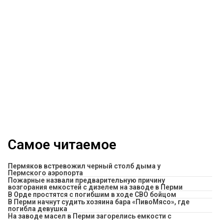
Самое читаемое
Пермяков встревожил черный столб дыма у
Пермского аэропорта
Пожарные назвали предварительную причину
возгорания емкостей с дизелем на заводе в Перми
В Орде простятся с погибшим в ходе СВО бойцом
​В Перми начнут судить хозяина бара «ПивоМясо», где
погибла девушка
На заводе масел в Перми загорелись емкости с