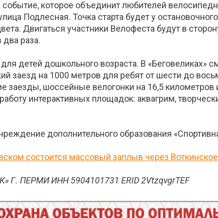
я событие, которое объединит любителей велосипедно
улица Подлесная. Точка старта будет у остановочног
 цвета. Двигаться участники Велофеста будут в стор
 два раза.
ля детей дошкольного возраста. В «Беговеликах» смо
ий заезд на 1000 метров для ребят от шести до вось
ие заезды, шоссейные велогонки на 16,5 километров
работу интерактивных площадок: аквагрим, творческ
чреждение дополнительного образования «Спортивна
ковском состоится массовый заплыв через Воткинско
» Г. ПЕРМИ ИНН 5904101731 ERID 2VtzqvgrTEF