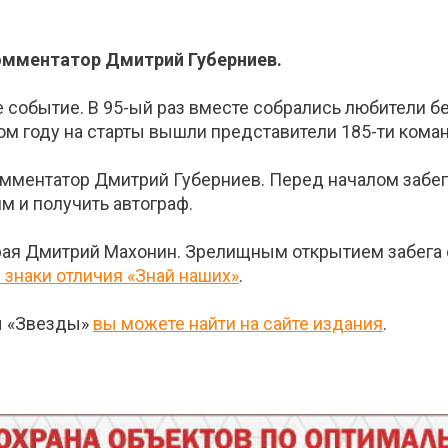
омментатор Дмитрий Губерниев.
событие. В 95-ый раз вместе собрались любители бе
том году на старты вышли представители 185-ти кома
мментатор Дмитрий Губерниев. Перед началом забего
м и получить автограф.
края Дмитрий Махонин. Зрелищным открытием забега 
знаки отличия «Знай наших»
.
ы «Звезды»
вы можете найти на сайте издания
.