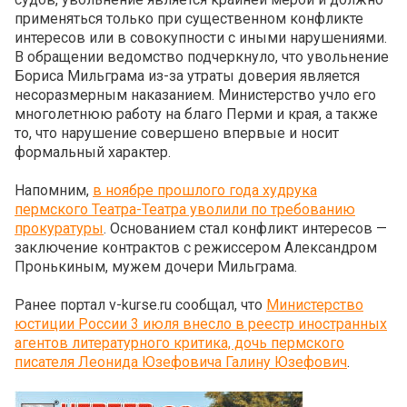
применяться только при существенном конфликте
интересов или в совокупности с иными нарушениями.
В обращении ведомство подчеркнуло, что увольнение
Бориса Мильграма из-за утраты доверия является
несоразмерным наказанием. Министерство учло его
многолетнюю работу на благо Перми и края, а также
то, что нарушение совершено впервые и носит
формальный характер.
Напомним,
в ноябре прошлого года худрука
пермского Театра-Театра уволили по требованию
прокуратуры
. Основанием стал конфликт интересов —
заключение контрактов с режиссером Александром
Пронькиным, мужем дочери Мильграма.
Ранее портал v-kurse.ru сообщал, что
Министерство
юстиции России 3 июля внесло в реестр иностранных
агентов литературного критика, дочь пермского
писателя Леонида Юзефовича Галину Юзефович
.