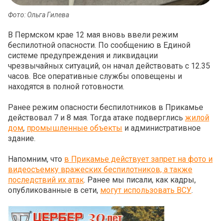
Фото: Ольга Гилева
В Пермском крае 12 мая вновь ввели режим
беспилотной опасности. По сообщению в Единой
системе предупреждения и ликвидации
чрезвычайных ситуаций, он начал действовать с 12.35
часов. Все оперативные службы оповещены и
находятся в полной готовности.
Ранее режим опасности беспилотников в Прикамье
действовал 7 и 8 мая. Тогда атаке подверглись
жилой
дом
,
промышленные объекты
и административное
здание.
Напомним, что
в Прикамье действует запрет на фото и
видеосъемку вражеских беспилотников, а также
последствий их атак
. Ранее мы писали, как кадры,
опубликованные в сети,
могут использовать ВСУ
.